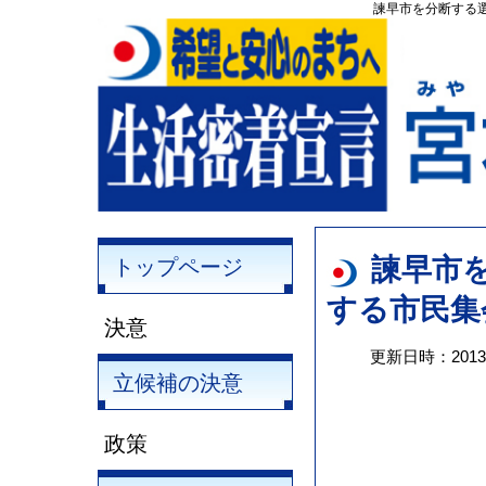
諫早市を分断する選
諫早市
トップページ
する市民集
決意
更新日時：201
立候補の決意
政策