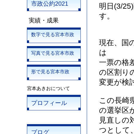
市政公約2021
明日(3/
す。
実績・成果
数字で見る宮本市政
現在、国
は
写真で見る宮本市政
一票の格
の区割り
形で見る宮本市政
変更が検
宮本あきおについて
この長崎
プロフィール
の選挙区
見直しの
つとして
ブログ