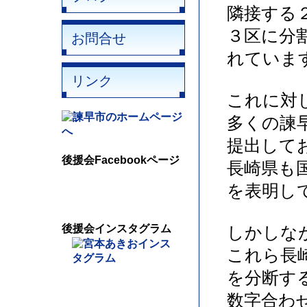
隣接する
３区に分
お問合せ
れていま
リンク
これに対
多くの諫
提出して
後援会Facebookページ
長崎県も
を表明し
後援会インスタグラム
しかしな
これら長
を分断す
数字合わ