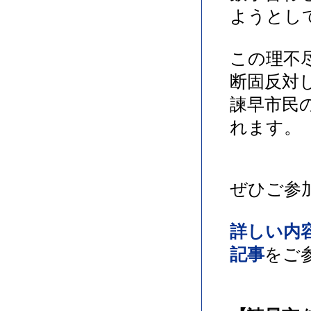
ようとし
この理不
断固反対
諫早市民
れます。
ぜひご参
詳しい内
記事
をご