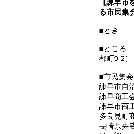
【諫早市
る市民集
■とき 
■ところ
都町9-2）
■市民集
諫早市自
諫早商工
諫早市商
多良見町
長崎県央