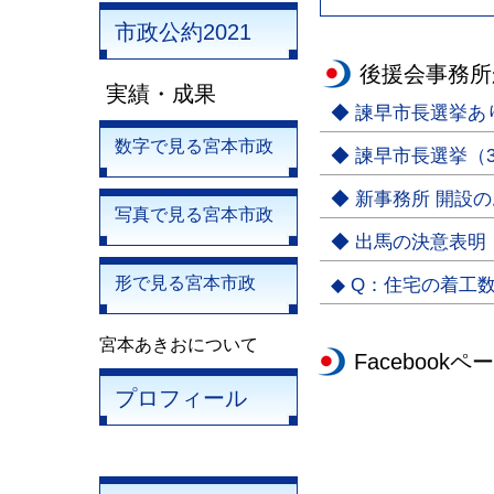
市政公約2021
後援会事務所
実績・成果
◆ 諫早市長選挙
数字で見る宮本市政
◆ 諫早市長選挙（3
◆ 新事務所 開設
写真で見る宮本市政
◆ 出馬の決意表明
形で見る宮本市政
◆ Q：住宅の着工
宮本あきおについて
Facebookペ
プロフィール