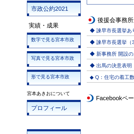
市政公約2021
後援会事務所
実績・成果
◆ 諫早市長選挙
数字で見る宮本市政
◆ 諫早市長選挙（3
◆ 新事務所 開設
写真で見る宮本市政
◆ 出馬の決意表明
形で見る宮本市政
◆ Q：住宅の着工
宮本あきおについて
Facebookペ
プロフィール