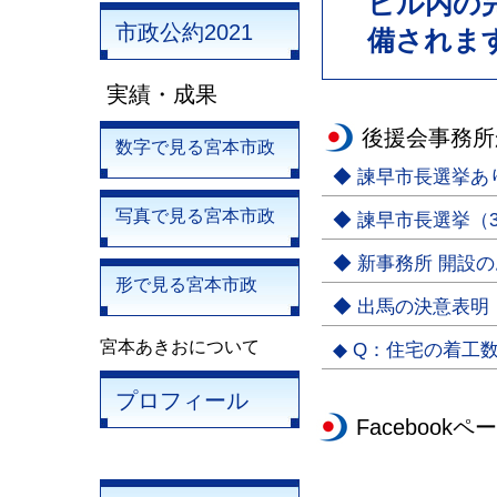
市政公約2021
実績・成果
後援会事務所
数字で見る宮本市政
◆ 諫早市長選挙
写真で見る宮本市政
◆ 諫早市長選挙（3
◆ 新事務所 開設
形で見る宮本市政
◆ 出馬の決意表明
宮本あきおについて
◆ Q：住宅の着工
プロフィール
Facebookペ