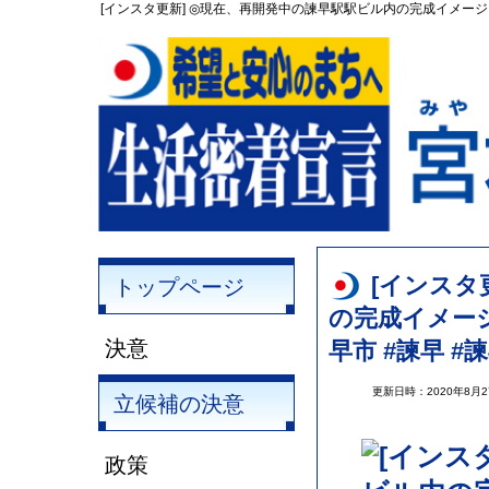
[インスタ更新] ◎現在、再開発中の諫早駅駅ビル内の完成イメージ。
[インスタ
トップページ
の完成イメー
決意
早市 #諫早 #
更新日時：2020年8月
立候補の決意
政策