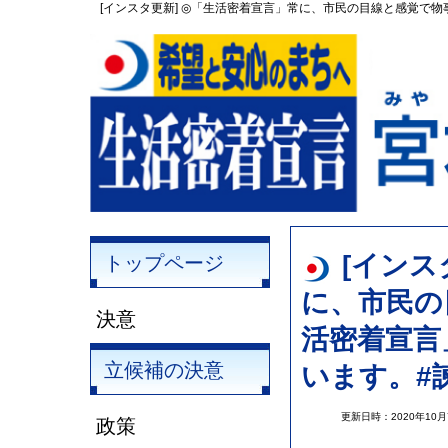
[インスタ更新] ◎「生活密着宣言」常に、市民の目線と感覚で物
[インス
トップページ
に、市民の
決意
活密着宣言
立候補の決意
います。#諫
更新日時：2020年10
政策