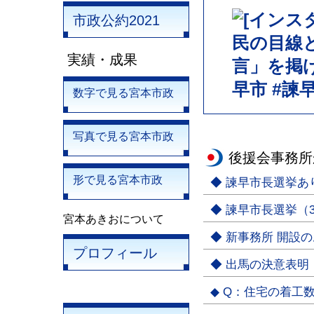
市政公約2021
実績・成果
数字で見る宮本市政
写真で見る宮本市政
後援会事務所
形で見る宮本市政
◆ 諫早市長選挙
◆ 諫早市長選挙（3
宮本あきおについて
◆ 新事務所 開設
プロフィール
◆ 出馬の決意表明
◆ Q：住宅の着工